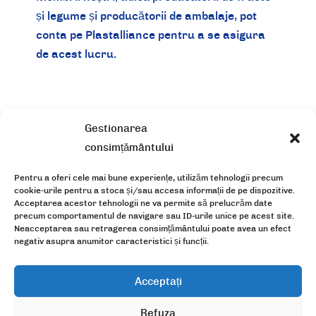
și legume și producătorii de ambalaje, pot
conta pe Plastalliance pentru a se asigura
de acest lucru.
Gestionarea
consimțământului
Pentru a oferi cele mai bune experiențe, utilizăm tehnologii precum
Organizația
Serviciile
cookie-urile pentru a stoca și/sau accesa informații de pe dispozitive.
Acceptarea acestor tehnologii ne va permite să prelucrăm date
noastre
precum comportamentul de navigare sau ID-urile unice pe acest site.
Neacceptarea sau retragerea consimțământului poate avea un efect
Noutățile
Alăturați-vă
negativ asupra anumitor caracteristici și funcții.
noastre
nouă
Acceptați
68 Avenue du Général Leclerc
Refuza