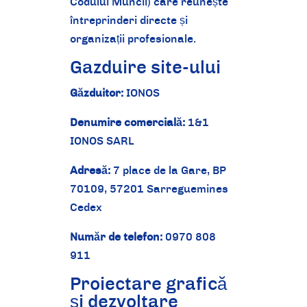
Codului Muncii) care reunește
întreprinderi directe și
organizații profesionale.
Gazduire site-ului
Găzduitor:
IONOS
Denumire comercială:
1&1
IONOS SARL
Adresă:
7 place de la Gare, BP
70109, 57201 Sarreguemines
Cedex
Număr de telefon:
0970 808
911
Proiectare grafică
și dezvoltare