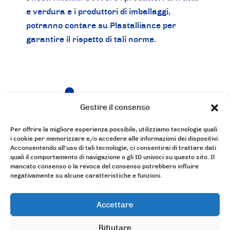
e verdura e i produttori di imballaggi,
potranno contare su Plastalliance per
garantire il rispetto di tali norme.
Gestire il consenso
Per offrire la migliore esperienza possibile, utilizziamo tecnologie quali
L'organizzazione
I nostri servizi
i cookie per memorizzare e/o accedere alle informazioni dei dispositivi.
Acconsentendo all'uso di tali tecnologie, ci consentirai di trattare dati
quali il comportamento di navigazione o gli ID univoci su questo sito. Il
Le nostre
Entra a far
mancato consenso o la revoca del consenso potrebbero influire
novità
parte del
negativamente su alcune caratteristiche e funzioni.
nostro team
Accettare
68 Avenue du Général Leclerc
Rifiutare