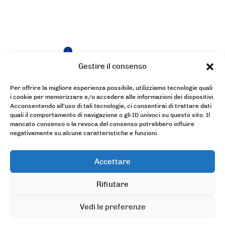
Gestire il consenso
Per offrire la migliore esperienza possibile, utilizziamo tecnologie quali
L'organizzazione
I nostri servizi
i cookie per memorizzare e/o accedere alle informazioni dei dispositivi.
Acconsentendo all'uso di tali tecnologie, ci consentirai di trattare dati
quali il comportamento di navigazione o gli ID univoci su questo sito. Il
Le nostre
Entra a far
mancato consenso o la revoca del consenso potrebbero influire
novità
parte del
negativamente su alcune caratteristiche e funzioni.
nostro team
Accettare
68 Avenue du Général Leclerc
Rifiutare
72000 LE MANS
Vedi le preferenze
2026 © Plastalliance - Progettazione grafica e sviluppo:
Made
for you