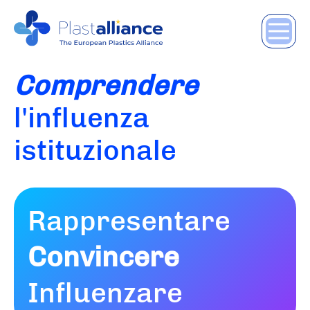
Comprendere
l'influenza
istituzionale
Rappresentare
Convincere
Influenzare