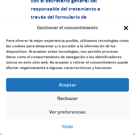
con el secretario general del
responsable del tratamiento a
través del formulario de
contacto.
Gestionar el consentimiento
c) Derecho de rectificación
Para ofrecer la mejor experiencia posible, utilizamos tecnologías como
las cookies para almacenar y/o acceder a la información de los
El interesado tiene derecho,
dispositivos. Al aceptar estas tecnologías, nos permite procesar
datos como el comportamiento de navegación o los identificadores
concedido por el legislador
únicos en este sitio web. No aceptar o retirar el consentimiento puede
europeo, a obtener del
afectar negativamente a algunas características y funciones.
responsable del tratamiento,
sin demora injustificada, la
Aceptar
rectificación de los datos
Rechazar
personales inexactos que le
conciernen. Teniendo en
Ver preferencias
cuenta los fines del
tratamiento, el interesado tiene
{título}
Español
derecho a obtener que se