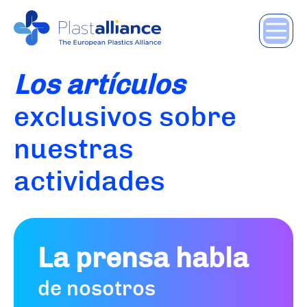
Los artículos
exclusivos sobre
nuestras
actividades
La prensa habla
de nosotros