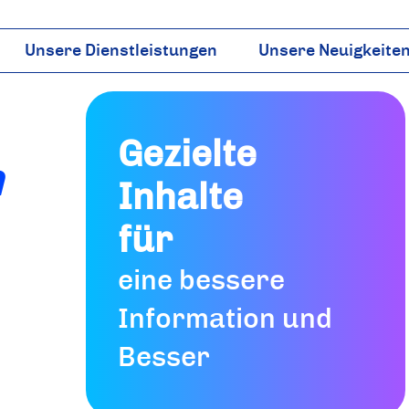
Unsere Dienstleistungen
Unsere Neuigkeite
Vorschriften
Veröffentlichunge
Institutioneller Einfluss
Plast & Co TV
Wissenschaft & Ökobilanz
Presse
Gezielte
n
Märkte & Rohstoffe
Inhalte
für
eine bessere
Information und
Besser