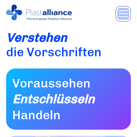
Verstehen
die Vorschriften
Voraussehen
Entschlüsseln
Handeln