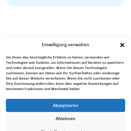
Einwilligung verwalten
Um Ihnen das bestmögliche Erlebnis zu bieten, verwenden wir
Technologien wie Cookies, um Informationen auf Geräten zu speichern
Die
Unsere
und/oder darauf zuzugreifen. Wenn Sie diesen Technologien
zustimmen, können wir Daten wie Ihr Surfverhalten oder eindeutige
Organisation
Dienstleistungen
IDs auf dieser Website verarbeiten. Wenn Sie nicht zustimmen oder
Ihre Zustimmung widerrufen, kann dies negative Auswirkungen auf
Unsere
Bei uns
bestimmte Funktionen und Merkmale haben.
Neuigkeiten
mitmachen
Akzeptieren
68 Avenue du Général Leclerc
Ablehnen
72000 LE MANS