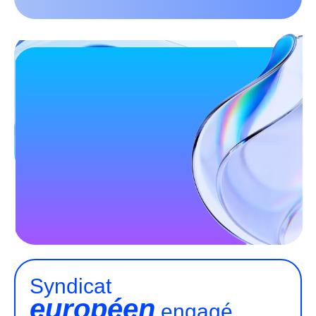
Syndicat
européen
engagé