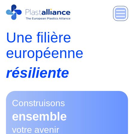
Une filière
européenne
compétitive
Construisons
ensemble
votre avenir